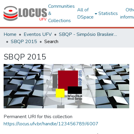
Communities
All of
Oth
&
Statistics
DSpace
inform
Collections
Home
Eventos UFV
SBQP - Simpósio Brasileiro de Qualidade do Projeto no Ambiente Construído
SBQP 2015
Search
SBQP 2015
Permanent URI for this collection
https://locus.ufv.br/handle/123456789/6007