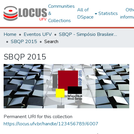
Communities
All of
Oth
&
Statistics
DSpace
inform
Collections
Home
Eventos UFV
SBQP - Simpósio Brasileiro de Qualidade do Projeto no Ambiente Construído
SBQP 2015
Search
SBQP 2015
Permanent URI for this collection
https://locus.ufv.br/handle/123456789/6007