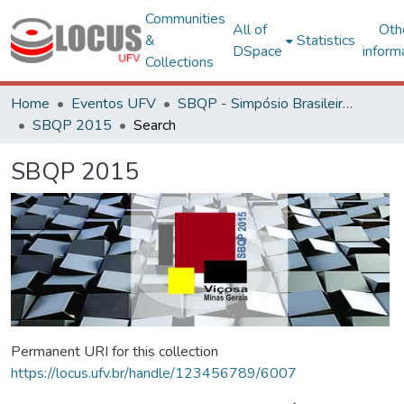
Communities
All of
Oth
&
Statistics
DSpace
inform
Collections
Home
Eventos UFV
SBQP - Simpósio Brasileiro de Qualidade do Projeto no Ambiente Construído
SBQP 2015
Search
SBQP 2015
Permanent URI for this collection
https://locus.ufv.br/handle/123456789/6007