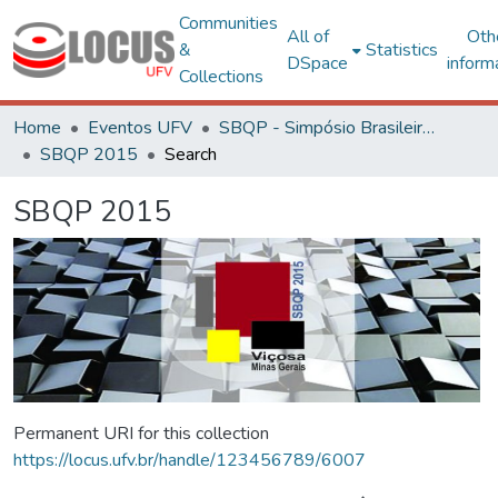
Communities
All of
Oth
&
Statistics
DSpace
inform
Collections
Home
Eventos UFV
SBQP - Simpósio Brasileiro de Qualidade do Projeto no Ambiente Construído
SBQP 2015
Search
SBQP 2015
Permanent URI for this collection
https://locus.ufv.br/handle/123456789/6007