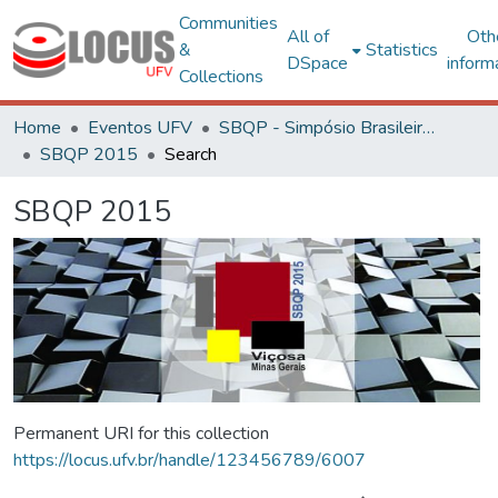
Communities
All of
Oth
&
Statistics
DSpace
inform
Collections
Home
Eventos UFV
SBQP - Simpósio Brasileiro de Qualidade do Projeto no Ambiente Construído
SBQP 2015
Search
SBQP 2015
Permanent URI for this collection
https://locus.ufv.br/handle/123456789/6007