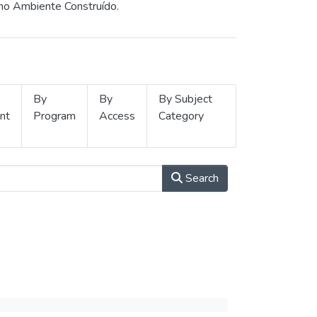
 no Ambiente Construído.
By
By
By Subject
nt
Program
Access
Category
Search