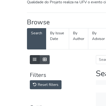
Qualidade do Projeto realiza na UFV o evento c
Browse
Search
By Issue
By
By
Date
Author
Advisor
Se
Filters
Reset filters