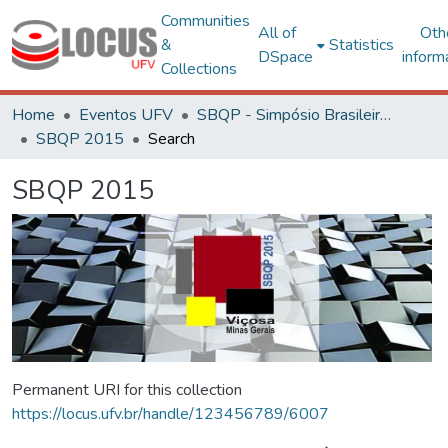
Communities
All of
Oth
&
Statistics
DSpace
inform
Collections
Home
Eventos UFV
SBQP - Simpósio Brasileiro de Qualidade do Projeto no Ambiente Construído
SBQP 2015
Search
SBQP 2015
Permanent URI for this collection
https://locus.ufv.br/handle/123456789/6007