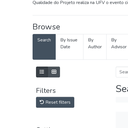
Qualidade do Projeto realiza na UFV o evento c
Browse
Search
By Issue
By
By
Date
Author
Advisor
Se
Filters
Reset filters