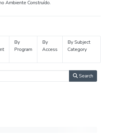
 no Ambiente Construído.
By
By
By Subject
nt
Program
Access
Category
Search