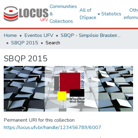
Communities
All of
Oth
&
Statistics
DSpace
inform
Collections
Home
Eventos UFV
SBQP - Simpósio Brasileiro de Qualidade do Projeto no Ambiente Construído
SBQP 2015
Search
SBQP 2015
Permanent URI for this collection
https://locus.ufv.br/handle/123456789/6007