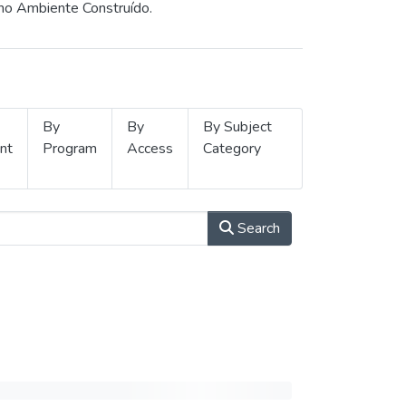
 no Ambiente Construído.
By
By
By Subject
nt
Program
Access
Category
Search