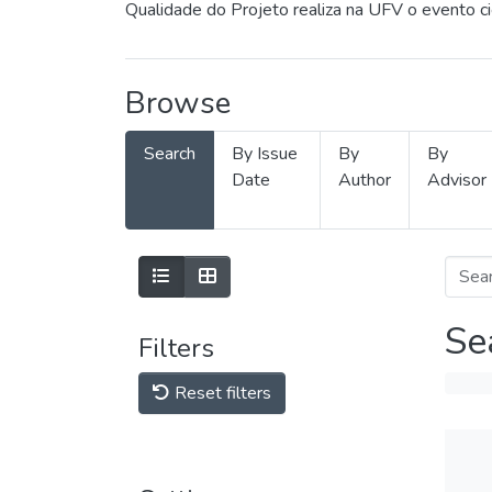
Qualidade do Projeto realiza na UFV o evento c
Browse
Search
By Issue
By
By
Date
Author
Advisor
Se
Filters
Reset filters