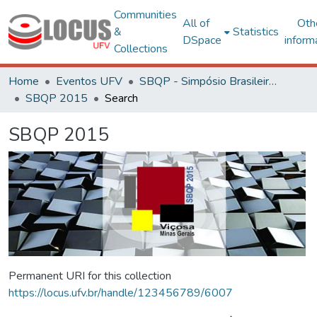
Communities
All of
Oth
&
Statistics
DSpace
inform
Collections
Home
Eventos UFV
SBQP - Simpósio Brasileiro de Qualidade do Projeto no Ambiente Construído
SBQP 2015
Search
SBQP 2015
Permanent URI for this collection
https://locus.ufv.br/handle/123456789/6007