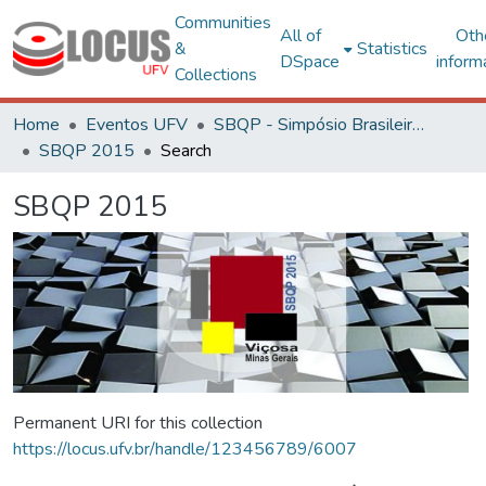
Communities
All of
Oth
&
Statistics
DSpace
inform
Collections
Home
Eventos UFV
SBQP - Simpósio Brasileiro de Qualidade do Projeto no Ambiente Construído
SBQP 2015
Search
SBQP 2015
Permanent URI for this collection
https://locus.ufv.br/handle/123456789/6007