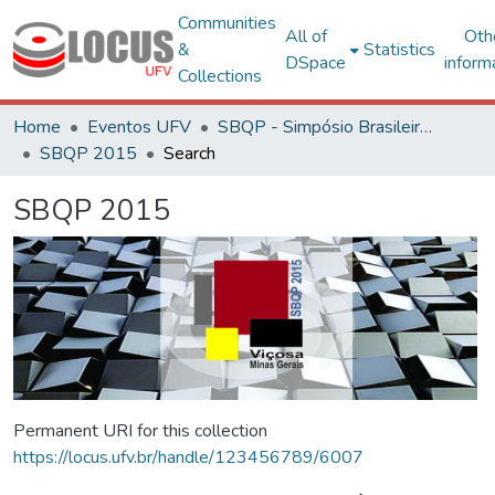
Communities
All of
Oth
&
Statistics
DSpace
inform
Collections
Home
Eventos UFV
SBQP - Simpósio Brasileiro de Qualidade do Projeto no Ambiente Construído
SBQP 2015
Search
SBQP 2015
Permanent URI for this collection
https://locus.ufv.br/handle/123456789/6007