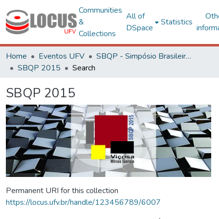
Communities
All of
Oth
&
Statistics
DSpace
inform
Collections
Home
Eventos UFV
SBQP - Simpósio Brasileiro de Qualidade do Projeto no Ambiente Construído
SBQP 2015
Search
SBQP 2015
Permanent URI for this collection
https://locus.ufv.br/handle/123456789/6007