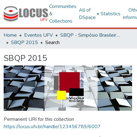
Communities
All of
Oth
&
Statistics
DSpace
inform
Collections
Home
Eventos UFV
SBQP - Simpósio Brasileiro de Qualidade do Projeto no Ambiente Construído
SBQP 2015
Search
SBQP 2015
Permanent URI for this collection
https://locus.ufv.br/handle/123456789/6007