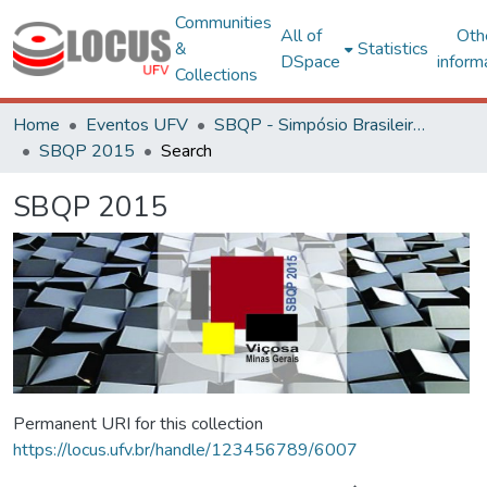
Communities
All of
Oth
&
Statistics
DSpace
inform
Collections
Home
Eventos UFV
SBQP - Simpósio Brasileiro de Qualidade do Projeto no Ambiente Construído
SBQP 2015
Search
SBQP 2015
Permanent URI for this collection
https://locus.ufv.br/handle/123456789/6007