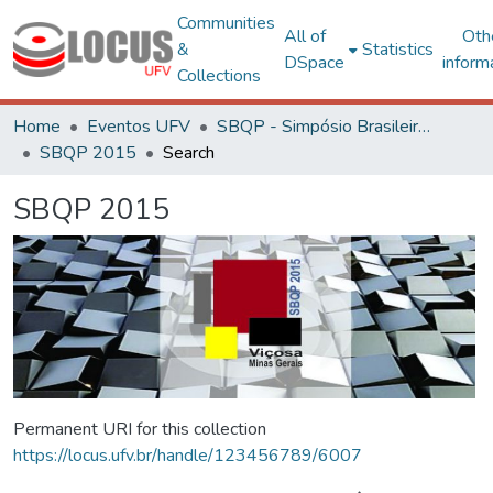
Communities
All of
Oth
&
Statistics
DSpace
inform
Collections
Home
Eventos UFV
SBQP - Simpósio Brasileiro de Qualidade do Projeto no Ambiente Construído
SBQP 2015
Search
SBQP 2015
Permanent URI for this collection
https://locus.ufv.br/handle/123456789/6007