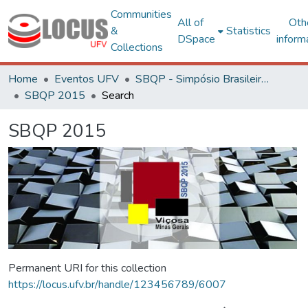
Communities
All of
Oth
&
Statistics
DSpace
inform
Collections
Home
Eventos UFV
SBQP - Simpósio Brasileiro de Qualidade do Projeto no Ambiente Construído
SBQP 2015
Search
SBQP 2015
Permanent URI for this collection
https://locus.ufv.br/handle/123456789/6007