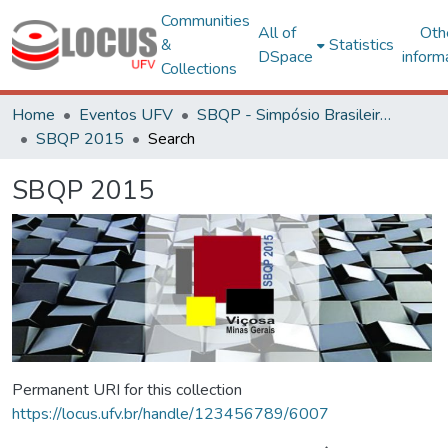
Communities
All of
Oth
&
Statistics
DSpace
inform
Collections
Home
Eventos UFV
SBQP - Simpósio Brasileiro de Qualidade do Projeto no Ambiente Construído
SBQP 2015
Search
SBQP 2015
Permanent URI for this collection
https://locus.ufv.br/handle/123456789/6007