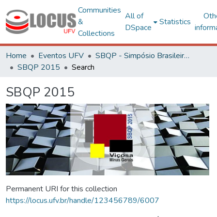
Communities
All of
Oth
&
Statistics
DSpace
inform
Collections
Home
Eventos UFV
SBQP - Simpósio Brasileiro de Qualidade do Projeto no Ambiente Construído
SBQP 2015
Search
SBQP 2015
Permanent URI for this collection
https://locus.ufv.br/handle/123456789/6007