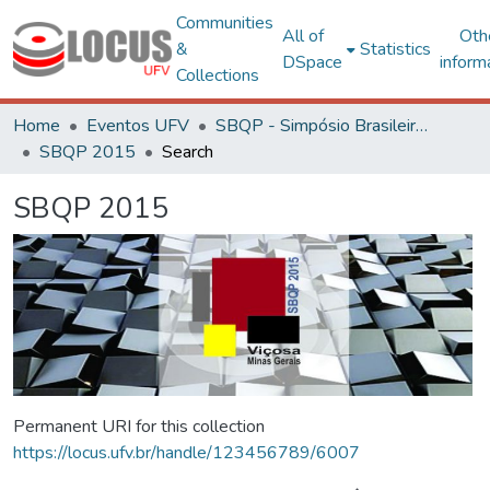
Communities
All of
Oth
&
Statistics
DSpace
inform
Collections
Home
Eventos UFV
SBQP - Simpósio Brasileiro de Qualidade do Projeto no Ambiente Construído
SBQP 2015
Search
SBQP 2015
Permanent URI for this collection
https://locus.ufv.br/handle/123456789/6007