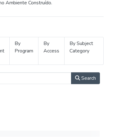
 no Ambiente Construído.
By
By
By Subject
nt
Program
Access
Category
Search