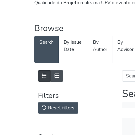
Qualidade do Projeto realiza na UFV o evento c
Browse
Search
By Issue
By
By
Date
Author
Advisor
Se
Filters
Reset filters