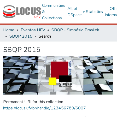
Communities
All of
Oth
&
Statistics
DSpace
inform
Collections
Home
Eventos UFV
SBQP - Simpósio Brasileiro de Qualidade do Projeto no Ambiente Construído
SBQP 2015
Search
SBQP 2015
Permanent URI for this collection
https://locus.ufv.br/handle/123456789/6007