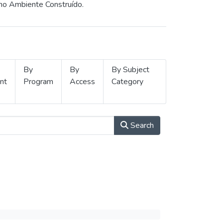
 no Ambiente Construído.
By
By
By Subject
nt
Program
Access
Category
Search