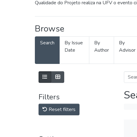
Qualidade do Projeto realiza na UFV o evento c
Browse
Search
By Issue
By
By
Date
Author
Advisor
Se
Filters
Reset filters