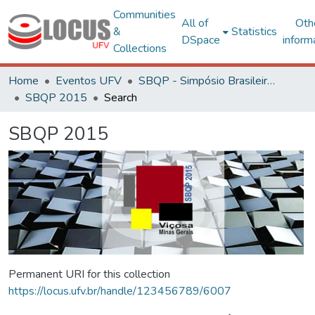
Communities
All of
Oth
&
Statistics
DSpace
inform
Collections
Home
Eventos UFV
SBQP - Simpósio Brasileiro de Qualidade do Projeto no Ambiente Construído
SBQP 2015
Search
SBQP 2015
Permanent URI for this collection
https://locus.ufv.br/handle/123456789/6007