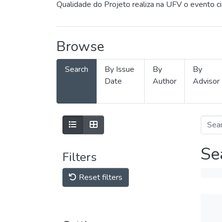
Qualidade do Projeto realiza na UFV o evento c
Browse
Search
By Issue
By
By
Date
Author
Advisor
Se
Filters
Reset filters