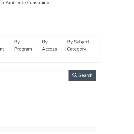
 no Ambiente Construído.
By
By
By Subject
nt
Program
Access
Category
Search