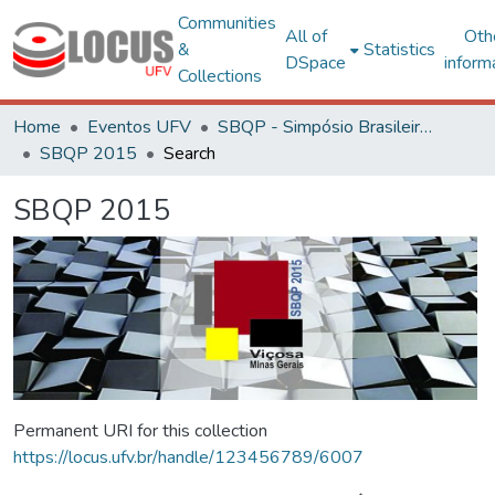
Communities
All of
Oth
&
Statistics
DSpace
inform
Collections
Home
Eventos UFV
SBQP - Simpósio Brasileiro de Qualidade do Projeto no Ambiente Construído
SBQP 2015
Search
SBQP 2015
Permanent URI for this collection
https://locus.ufv.br/handle/123456789/6007