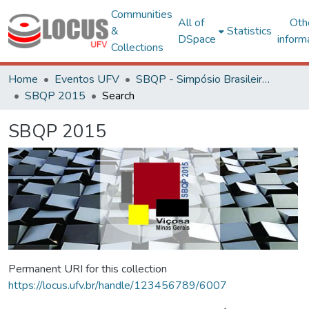
Communities
All of
Oth
&
Statistics
DSpace
inform
Collections
Home
Eventos UFV
SBQP - Simpósio Brasileiro de Qualidade do Projeto no Ambiente Construído
SBQP 2015
Search
SBQP 2015
Permanent URI for this collection
https://locus.ufv.br/handle/123456789/6007