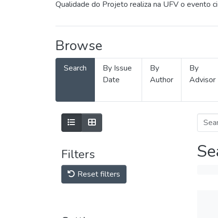
Qualidade do Projeto realiza na UFV o evento c
Browse
Search
By Issue
By
By
Date
Author
Advisor
Se
Filters
Reset filters