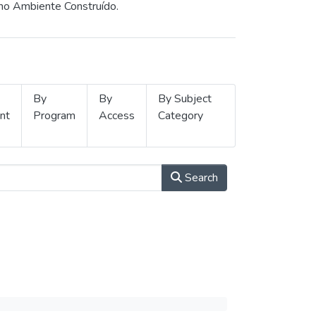
 no Ambiente Construído.
By
By
By Subject
nt
Program
Access
Category
Search