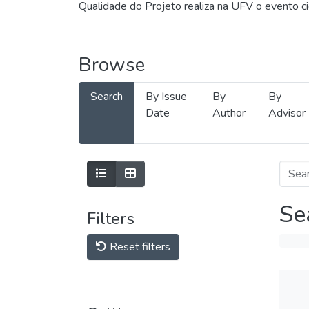
Qualidade do Projeto realiza na UFV o evento c
Browse
Search
By Issue
By
By
Date
Author
Advisor
Se
Filters
Reset filters