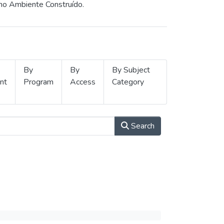
 no Ambiente Construído.
By
By
By Subject
nt
Program
Access
Category
Search