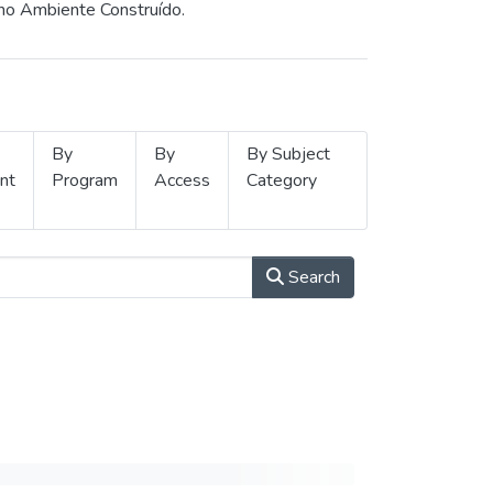
 no Ambiente Construído.
By
By
By Subject
nt
Program
Access
Category
Search