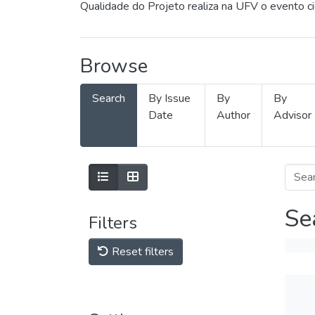
Qualidade do Projeto realiza na UFV o evento c
Browse
Search
By Issue
By
By
Date
Author
Advisor
Se
Filters
Reset filters