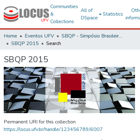
Communities
All of
Oth
&
Statistics
DSpace
inform
Collections
Home
Eventos UFV
SBQP - Simpósio Brasileiro de Qualidade do Projeto no Ambiente Construído
SBQP 2015
Search
SBQP 2015
Permanent URI for this collection
https://locus.ufv.br/handle/123456789/6007