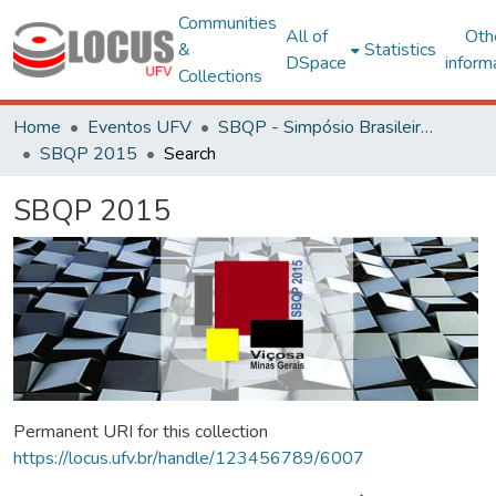
Communities
All of
Oth
&
Statistics
DSpace
inform
Collections
Home
Eventos UFV
SBQP - Simpósio Brasileiro de Qualidade do Projeto no Ambiente Construído
SBQP 2015
Search
SBQP 2015
Permanent URI for this collection
https://locus.ufv.br/handle/123456789/6007