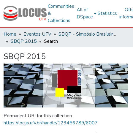
Communities
All of
Oth
&
Statistics
DSpace
inform
Collections
Home
Eventos UFV
SBQP - Simpósio Brasileiro de Qualidade do Projeto no Ambiente Construído
SBQP 2015
Search
SBQP 2015
Permanent URI for this collection
https://locus.ufv.br/handle/123456789/6007