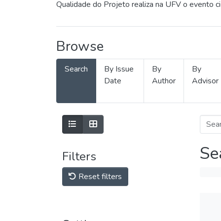
Qualidade do Projeto realiza na UFV o evento c
Browse
Search
By Issue
By
By
Date
Author
Advisor
Se
Filters
Reset filters