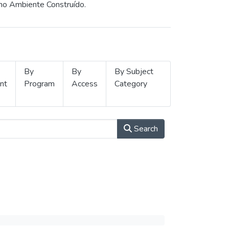
 no Ambiente Construído.
By
By
By Subject
nt
Program
Access
Category
Search