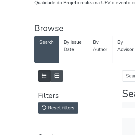
Qualidade do Projeto realiza na UFV o evento c
Browse
Search
By Issue
By
By
Date
Author
Advisor
Se
Filters
Reset filters