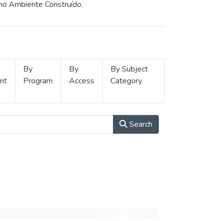
 no Ambiente Construído.
By
By
By Subject
nt
Program
Access
Category
Search