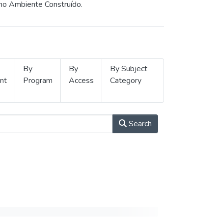
 no Ambiente Construído.
By
By
By Subject
nt
Program
Access
Category
Search