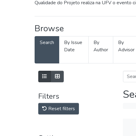
Qualidade do Projeto realiza na UFV o evento c
Browse
Search
By Issue
By
By
Date
Author
Advisor
Se
Filters
Reset filters