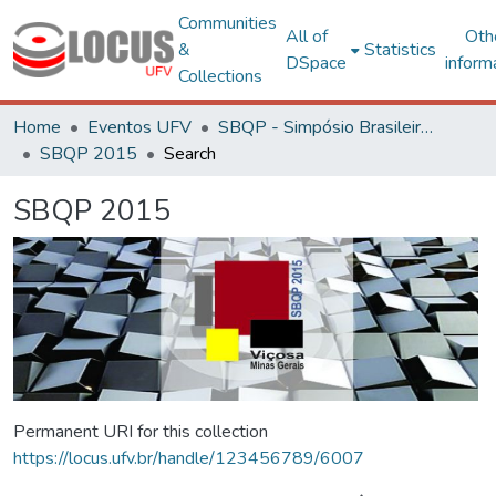
Communities
All of
Oth
&
Statistics
DSpace
inform
Collections
Home
Eventos UFV
SBQP - Simpósio Brasileiro de Qualidade do Projeto no Ambiente Construído
SBQP 2015
Search
SBQP 2015
Permanent URI for this collection
https://locus.ufv.br/handle/123456789/6007