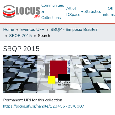
Communities
All of
Oth
&
Statistics
DSpace
inform
Collections
Home
Eventos UFV
SBQP - Simpósio Brasileiro de Qualidade do Projeto no Ambiente Construído
SBQP 2015
Search
SBQP 2015
Permanent URI for this collection
https://locus.ufv.br/handle/123456789/6007