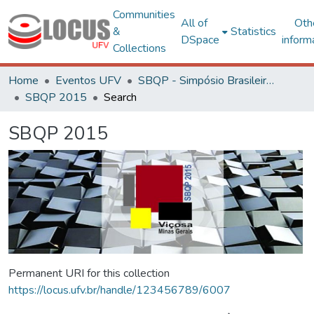
Communities
All of
Oth
&
Statistics
DSpace
inform
Collections
Home
Eventos UFV
SBQP - Simpósio Brasileiro de Qualidade do Projeto no Ambiente Construído
SBQP 2015
Search
SBQP 2015
Permanent URI for this collection
https://locus.ufv.br/handle/123456789/6007