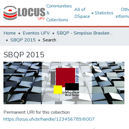
Communities
All of
Oth
&
Statistics
DSpace
inform
Collections
Home
Eventos UFV
SBQP - Simpósio Brasileiro de Qualidade do Projeto no Ambiente Construído
SBQP 2015
Search
SBQP 2015
Permanent URI for this collection
https://locus.ufv.br/handle/123456789/6007