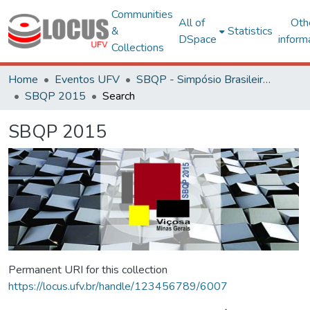
Communities
All of
Oth
&
Statistics
DSpace
inform
Collections
Home
Eventos UFV
SBQP - Simpósio Brasileiro de Qualidade do Projeto no Ambiente Construído
SBQP 2015
Search
SBQP 2015
Permanent URI for this collection
https://locus.ufv.br/handle/123456789/6007