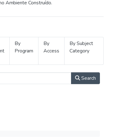
 no Ambiente Construído.
By
By
By Subject
nt
Program
Access
Category
Search