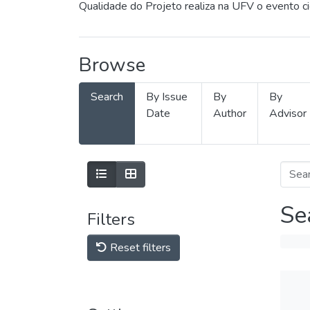
Qualidade do Projeto realiza na UFV o evento c
Browse
Search
By Issue
By
By
Date
Author
Advisor
Se
Filters
Reset filters