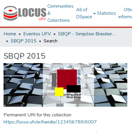
Communities
All of
Oth
&
Statistics
DSpace
inform
Collections
Home
Eventos UFV
SBQP - Simpósio Brasileiro de Qualidade do Projeto no Ambiente Construído
SBQP 2015
Search
SBQP 2015
Permanent URI for this collection
https://locus.ufv.br/handle/123456789/6007