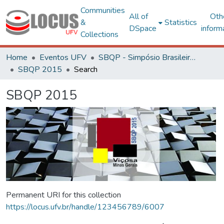
Communities
All of
Oth
&
Statistics
DSpace
inform
Collections
Home
Eventos UFV
SBQP - Simpósio Brasileiro de Qualidade do Projeto no Ambiente Construído
SBQP 2015
Search
SBQP 2015
Permanent URI for this collection
https://locus.ufv.br/handle/123456789/6007