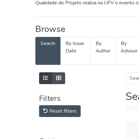
Qualidade do Projeto realiza na UFV o evento c
Browse
Search
By Issue
By
By
Date
Author
Advisor
Se
Filters
Reset filters