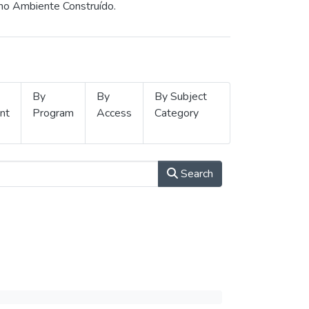
 no Ambiente Construído.
By
By
By Subject
nt
Program
Access
Category
Search