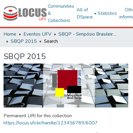
Communities
All of
Oth
&
Statistics
DSpace
inform
Collections
Home
Eventos UFV
SBQP - Simpósio Brasileiro de Qualidade do Projeto no Ambiente Construído
SBQP 2015
Search
SBQP 2015
Permanent URI for this collection
https://locus.ufv.br/handle/123456789/6007