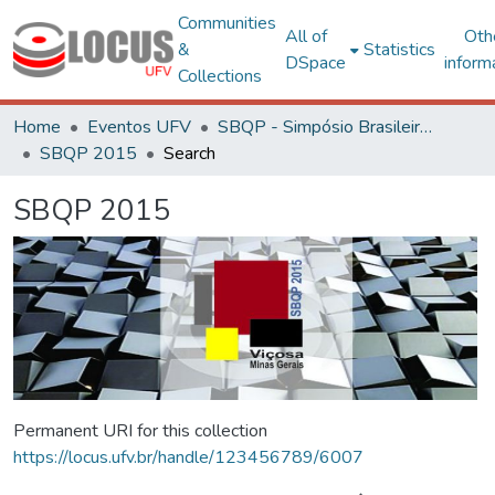
Communities
All of
Oth
&
Statistics
DSpace
inform
Collections
Home
Eventos UFV
SBQP - Simpósio Brasileiro de Qualidade do Projeto no Ambiente Construído
SBQP 2015
Search
SBQP 2015
Permanent URI for this collection
https://locus.ufv.br/handle/123456789/6007