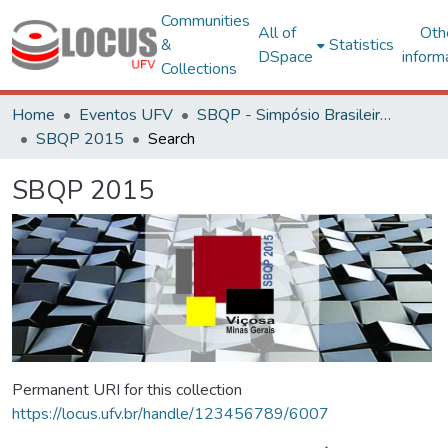
Communities
All of
Oth
&
Statistics
DSpace
inform
Collections
Home
Eventos UFV
SBQP - Simpósio Brasileiro de Qualidade do Projeto no Ambiente Construído
SBQP 2015
Search
SBQP 2015
Permanent URI for this collection
https://locus.ufv.br/handle/123456789/6007