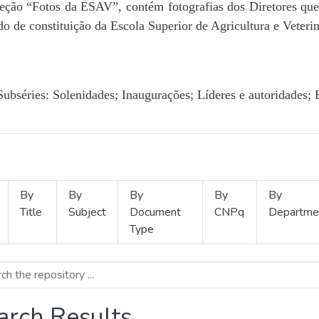
Seção “Fotos da ESAV”, contém fotografias dos Diretores que 
o de constituição da Escola Superior de Agricultura e Veterin
Subséries: Solenidades; Inaugurações; Líderes e autoridades; 
By
By
By
By
By
Title
Subject
Document
CNPq
Departme
Type
arch Results